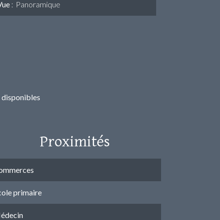
Vue
Panoramique
 disponibles
Proximités
ommerces
cole primaire
édecin