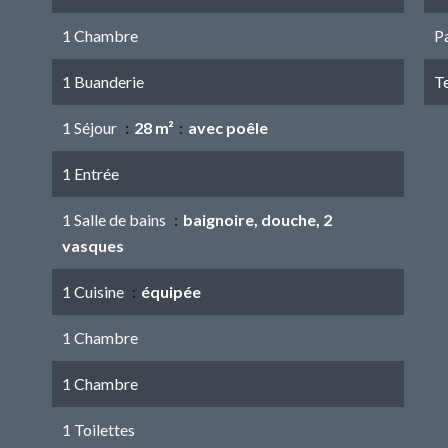
1 Chambre
P
1 Buanderie
T
1 Séjour
28 m²
avec poêle
1 Entrée
1 Salle de bains
baignoire, douche, 2
vasques
1 Cuisine
équipée
1 Chambre
1 Chambre
1 Toilettes