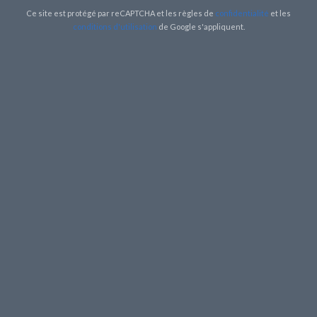
Ce site est protégé par reCAPTCHA et les règles de
confidentialité
et les
conditions d'utilisation
de Google s'appliquent.