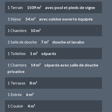
1 Terrain
1509 m²
avec pool et pieds de vigne
1 Séjour
54 m²
avec cuisine ouverte équipée
1 Chambre
10 m²
1 Salle de douche
7 m²
douche et lavabo
1 Toilettes
1 m²
séparés
1 Chambre
14 m²
séparée avec salle de douche
privative
1 Terrasse
8 m²
1 Entrée
6 m²
1 Couloir
4 m²