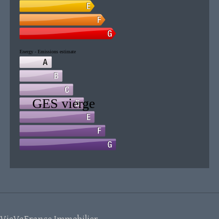
VieVaFrance Immobilier