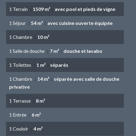
1 Terrain
1509 m²
avec pool et pieds de vigne
1 Séjour
54 m²
avec cuisine ouverte équipée
1 Chambre
10 m²
1 Salle de douche
7 m²
douche et lavabo
1 Toilettes
1 m²
séparés
1 Chambre
14 m²
séparée avec salle de douche
privative
1 Terrasse
8 m²
1 Entrée
6 m²
1 Couloir
4 m²