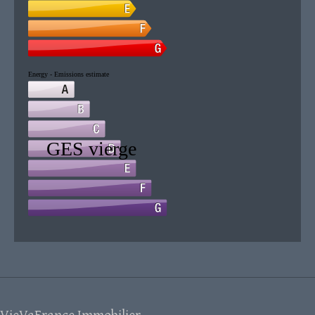
VieVaFrance Immobilier