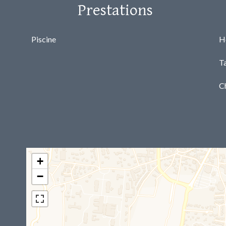
Prestations
Piscine
H
T
C
+
−