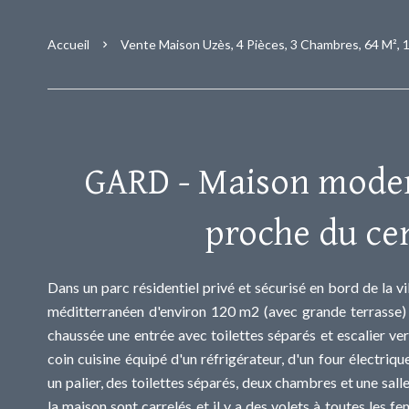
Accueil
Vente Maison Uzès, 4 Pièces, 3 Chambres, 64 M², 
GARD - Maison moder
proche du ce
Dans un parc résidentiel privé et sécurisé en bord de la vi
méditterranéen d'environ 120 m2 (avec grande terrasse)
chaussée une entrée avec toilettes séparés et escalier ve
coin cuisine équipé d'un réfrigérateur, d'un four électriqu
un palier, des toilettes séparés, deux chambres et une sall
la maison sont carrelés et il y a des volets à toutes les fe