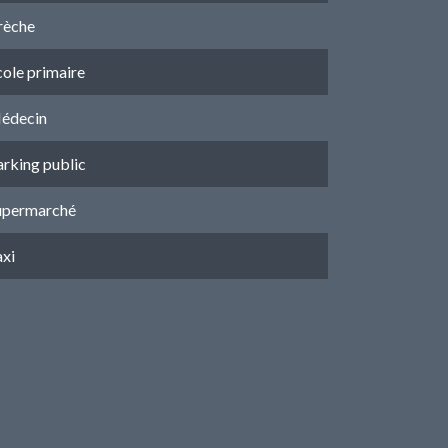
rèche
cole primaire
édecin
arking public
upermarché
axi