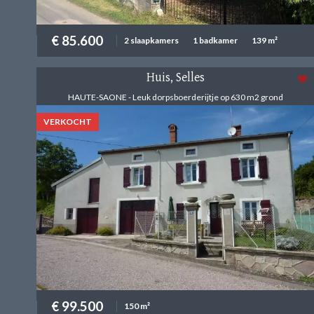
€ 85.600
2 slaapkamers
1 badkamer
139 m²
Huis, Selles
HAUTE-SAONE - Leuk dorpsboerderijtje op 630 m2 grond
VERKOCHT
€ 99.500
150 m²