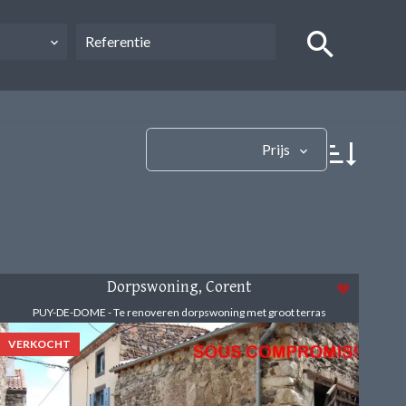
Prijs
Dorpswoning, Corent
PUY-DE-DOME - Te renoveren dorpswoning met groot terras
VERKOCHT