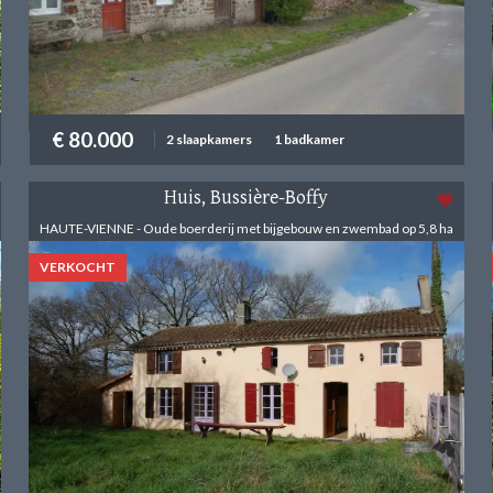
€ 80.000
2 slaapkamers
1 badkamer
Huis, Bussière-Boffy
HAUTE-VIENNE - Oude boerderij met bijgebouw en zwembad op 5,8 ha
VERKOCHT