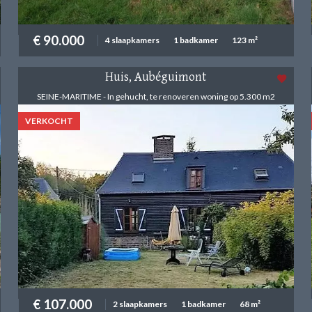
€ 90.000
4 slaapkamers
1 badkamer
123 m²
Huis, Aubéguimont
SEINE-MARITIME - In gehucht, te renoveren woning op 5.300 m2
VERKOCHT
€ 107.000
2 slaapkamers
1 badkamer
68 m²