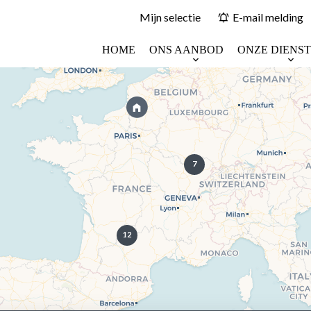
Mijn selectie
E-mail melding
HOME
ONS AANBOD
ONZE DIENS
7
12