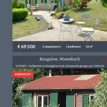
€ 69.500
2 slaapkamers
1 badkamer
32 m²
Bungalow, Wisembach
VOSGES - Gelijkvloerse bungalow met vrijstaande garage op 1.940 m2
VERKOCHT