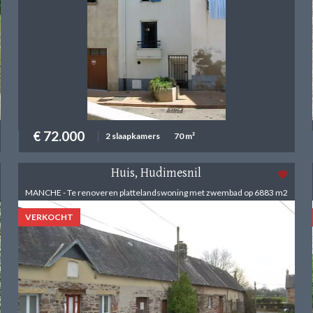
€ 72.000
2 slaapkamers
70 m²
Huis, Hudimesnil
MANCHE - Te renoveren plattelandswoning met zwembad op 6883 m2
VERKOCHT