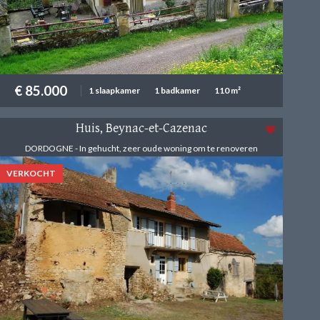
€ 85.000
1 slaapkamer
1 badkamer
110 m²
Huis, Beynac-et-Cazenac
DORDOGNE - In gehucht, zeer oude woning om te renoveren
VERKOCHT