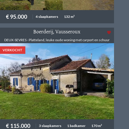
€ 95.000
4 slaapkamers
132 m²
Boerderij, Vausseroux
DEUX-SEVRES - Platteland, leuke oude woning met carport en schuur
VERKOCHT
€ 115.000
3 slaapkamers
1 badkamer
170 m²