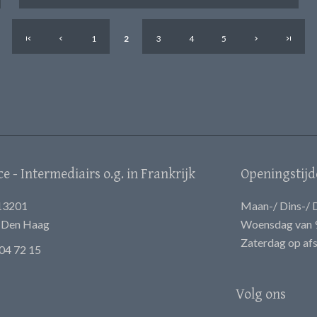
1
2
3
4
5
 - Intermediairs o.g. in Frankrijk
Openingstijd
13201
Maan-/ Dins-/ D
E Den Haag
Woensdag van 9
Zaterdag op af
04 72 15
Volg ons