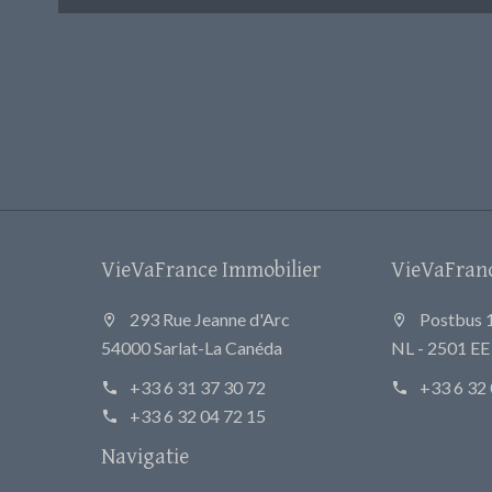
VieVaFrance Immobilier
VieVaFrance
293 Rue Jeanne d'Arc
Postbus 
54000 Sarlat-La Canéda
NL - 2501 E
+33 6 31 37 30 72
+33 6 32 
+33 6 32 04 72 15
Navigatie