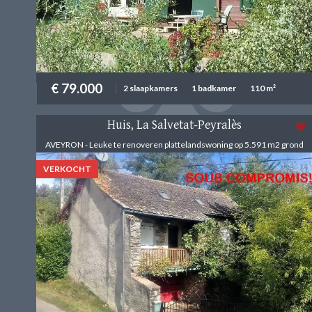
€ 79.000
2 slaapkamers
1 badkamer
110 m²
Huis, La Salvetat-Peyralès
AVEYRON - Leuke te renoveren plattelandswoning op 5.591 m2 grond
VERKOCHT