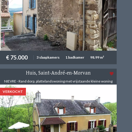
€ 75.000
3 slaapkamers
1 badkamer
98.99 m²
Huis, Saint-André-en-Morvan
NIEVRE - Rand dorp, plattelandswoning met vrijstaande kleine woning
VERKOCHT