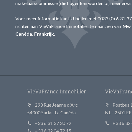
makelaarscommissie (die hoger kan worden bij meer ervar
Voor meer informatie kunt U bellen met 0033 (0) 6 31 37 
richten aan VieVaFrance Immobilier ten aanzien van
Mw A
Canéda, Frankrijk.
VieVaFrance Immobilier
VieVaFrance
293 Rue Jeanne d'Arc
Postbus 
54000 Sarlat-La Canéda
NL - 2501 E
+33 6 31 37 30 72
+33 6 32 
+33 6 32 04 72 15