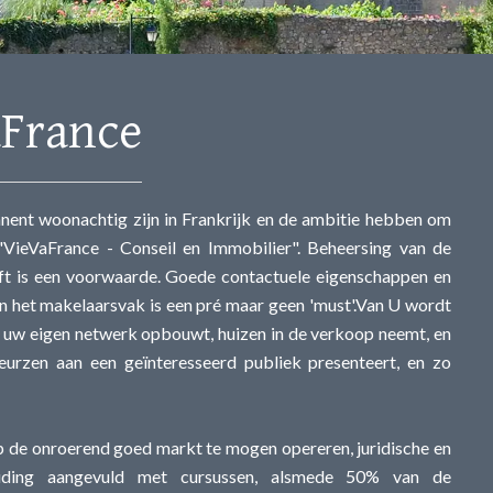
aFrance
nt woonachtig zijn in Frankrijk en de ambitie hebben om
"VieVaFrance - Conseil en Immobilier". Beheersing van de
ift is een voorwaarde. Goede contactuele eigenschappen en
n het makelaarsvak is een pré maar geen 'must'.Van U wordt
 uw eigen netwerk opbouwt, huizen in de verkoop neemt, en
eurzen aan een geïnteresseerd publiek presenteert, en zo
 op de onroerend goed markt te mogen opereren, juridische en
pleiding aangevuld met cursussen, alsmede 50% van de