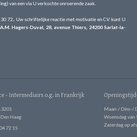
ing) van een via U verkochte onroerende zaak.
30 72.. Uw schriftelijke reactie met motivatie en CV kunt U
.M. Hagers-Duval, 28, avenue Thiers, 24200 Sarlat-la-
 - Intermediairs o.g. in Frankrijk
Openingstijd
13201
Maan-/ Dins-/ D
E Den Haag
Woensdag van 9
Zaterdag op af
04 72 15