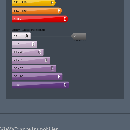
VieVaFrance Immobilier