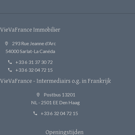
VieVaFrance Immobilier
293 Rue Jeanne d'Arc
54000 Sarlat-La Canéda
+33 6 31 37 30 72
+33 6 32 04 72 15
VieVaFrance - Intermediairs o.g. in Frankrijk
Postbus 13201
NL - 2501 EE Den Haag
+33 6 32 04 72 15
Openingstijden