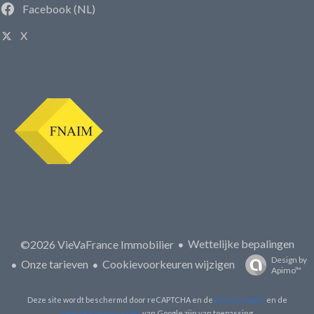
Facebook (NL)
X
Wettelijke bepalingen
©2026 VieVaFrance Immobilier
Design by
Onze tarieven
Cookievoorkeuren wijzigen
Apimo™
Deze site wordt beschermd door reCAPTCHA en de
privacyregels
en de
gebruiksvoorwaarden
van Google zijn van toepassing.