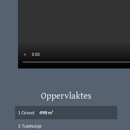
Oppervlaktes
1 Grond
498 m²
1 Tuinhuisje