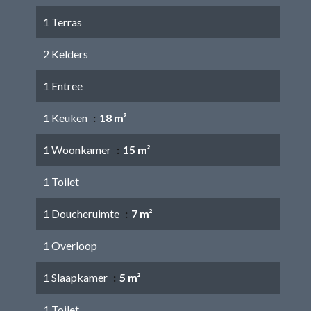
1 Terras
2 Kelders
1 Entree
1 Keuken
18 m²
1 Woonkamer
15 m²
1 Toilet
1 Doucheruimte
7 m²
1 Overloop
1 Slaapkamer
5 m²
1 Toilet