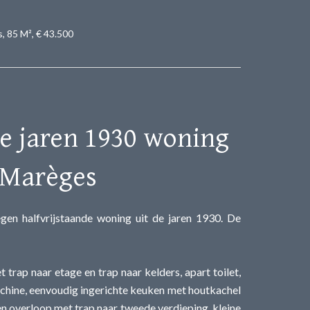
, 85 M², € 43.500
e jaren 1930 woning
 Marèges
 halfvrijstaande woning uit de jaren 1930. De
trap naar etage en trap naar kelders, apart toilet,
chine, eenvoudig ingerichte keuken met houtkachel
n overloop met trap naar tweede verdieping, kleine