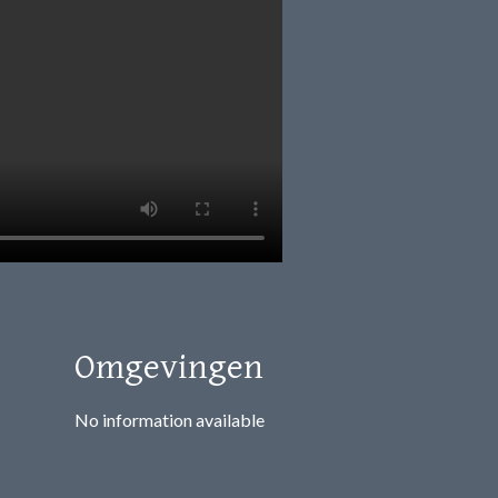
Omgevingen
No information available