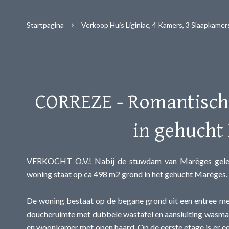
Startpagina
Verkoop Huis Liginiac, 4 Kamers, 3 Slaapkamers
CORREZE - Romantisch
in gehucht
VERKOCHT O.V.! Nabij de stuwdam van Marèges gelegen
woning staat op ca 498 m2 grond in het gehucht Marèges.
De woning bestaat op de begane grond uit een entree met 
doucheruimte met dubbele wastafel en aansluiting wasma
en woonkamer met open haard. Op de eerste etage is er ee