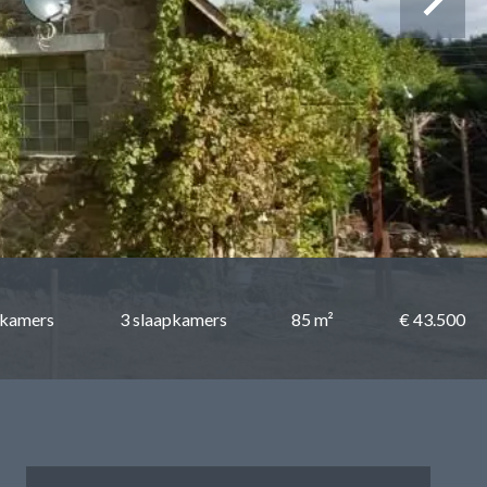
 kamers
3 slaapkamers
85 m²
€ 43.500