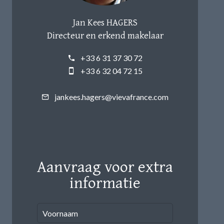
Jan Kees HAGERS
Directeur en erkend makelaar
+33 6 31 37 30 72
+33 6 32 04 72 15
jankees.hagers@vievafrance.com
Aanvraag voor extra
informatie