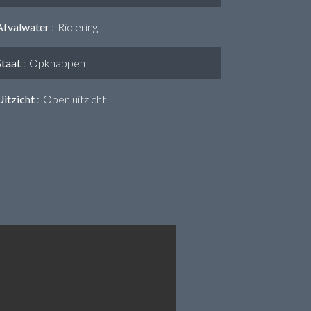
Afvalwater
Riolering
Staat
Opknappen
Uitzicht
Open uitzicht