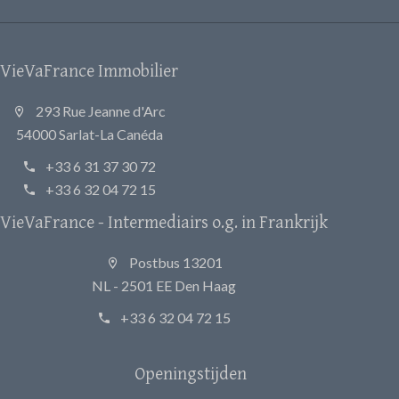
VieVaFrance Immobilier
293 Rue Jeanne d'Arc
54000 Sarlat-La Canéda
+33 6 31 37 30 72
+33 6 32 04 72 15
VieVaFrance - Intermediairs o.g. in Frankrijk
Postbus 13201
NL - 2501 EE Den Haag
+33 6 32 04 72 15
Openingstijden