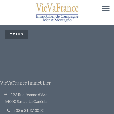
TERUG
VieVaFrance Immobilier
293 Rue Jeanne d'Arc
54000 Sarlat-La Canéda
+33 6 31 37 30 72