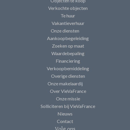
Objecten te koop
Verkochte objecten
Te huur
Vakantieverhuur
Onze diensten
Aankoopbegeleiding
Zoeken op maat
Waardebepaling
Financiering
Verkoopbemiddeling
Overige diensten
Onze makelaardij
Over VieVaFrance
Onze missie
Solliciteren bij VieVaFrance
Nieuws
Contact
Volg ons