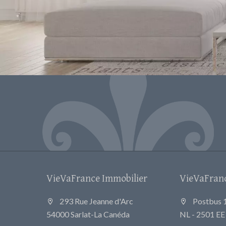
VieVaFrance Immobilier
VieVaFrance
293 Rue Jeanne d'Arc
Postbus 
54000 Sarlat-La Canéda
NL - 2501 E