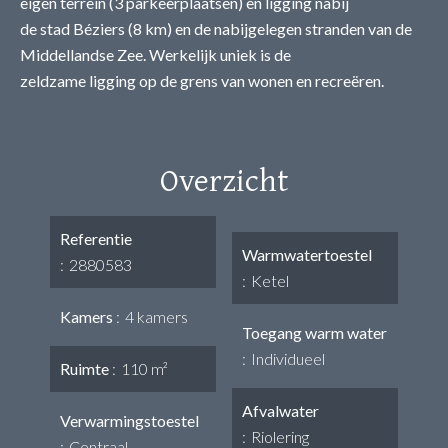
eigen terrein (3 parkeerplaatsen) en ligging nabij
de stad Béziers (8 km) en de nabijgelegen stranden van de
Middellandse Zee. Werkelijk uniek is de
zeldzame ligging op de grens van wonen en recreëren.
Overzicht
Referentie
Warmwatertoestel
2880583
Ketel
Kamers
4 kamers
Toegang warm water
Individueel
Ruimte
110 m²
Afvalwater
Verwarmingstoestel
Riolering
Centraal