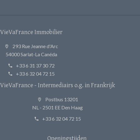
VieVaFrance Immobilier
293 Rue Jeanne d'Arc
54000 Sarlat-La Canéda
+33 6 31 37 30 72
+33 6 32 04 72 15
VieVaFrance - Intermediairs o.g. in Frankrijk
Postbus 13201
NL - 2501 EE Den Haag
+33 6 32 04 72 15
Openingstijden